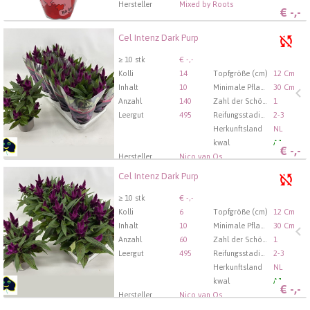
Hersteller
Mixed by Roots
€
-,-
Cel Intenz Dark Purp
Cel Intenz Dark Purp
U moet ingelogd zijn om te kunnen kopen.
Hier bitte
≥ 10 stk
€ -,-
anmelden
Kolli
14
Topfgröße (cm)
12 Cm
Inhalt
10
Minimale Pflanzhöhe (cm)
30 Cm
Anzahl
140
Zahl der Schösslinge/Pflanzen pro Topf
1
Leergut
495
Reifungsstadium
2-3
Herkunftsland
NL
kwal
A1
€
-,-
Hersteller
Nico van Os
Cel Intenz Dark Purp
Cel Intenz Dark Purp
U moet ingelogd zijn om te kunnen kopen.
Hier bitte
≥ 10 stk
€ -,-
anmelden
Kolli
6
Topfgröße (cm)
12 Cm
Inhalt
10
Minimale Pflanzhöhe (cm)
30 Cm
Anzahl
60
Zahl der Schösslinge/Pflanzen pro Topf
1
Leergut
495
Reifungsstadium
2-3
Herkunftsland
NL
kwal
A1
€
-,-
Hersteller
Nico van Os