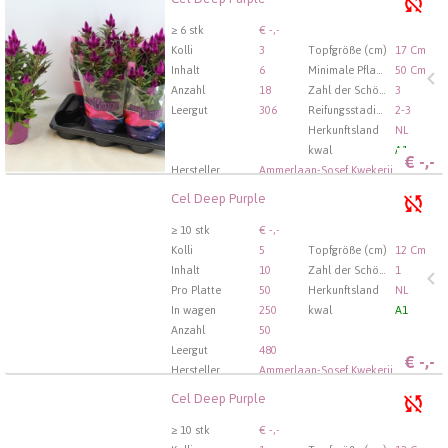
Cel Deep Purple
U moet ingelogd zijn om te kunnen kopen.
Hier bitte
≥ 6 stk
€ -,-
anmelden
Kolli
3
Topfgröße (cm)
17 Cm
Inhalt
6
Minimale Pflanzhöhe (cm)
50 Cm
Anzahl
18
Zahl der Schösslinge/Pflanzen pro Topf
3
Leergut
306
Reifungsstadium
2-3
Herkunftsland
NL
kwal
A1
€
-,-
Hersteller
Ammerlaan-Sosef Kwekerij
Cel Deep Purple
Cel Deep Purple
U moet ingelogd zijn om te kunnen kopen.
Hier bitte
≥ 10 stk
€ -,-
anmelden
Kolli
5
Topfgröße (cm)
12 Cm
Inhalt
10
Zahl der Schösslinge/Pflanzen pro Topf
1
Pro Platte
50
Herkunftsland
NL
In wagen
250
kwal
A1
Anzahl
50
Leergut
480
€
-,-
Hersteller
Ammerlaan-Sosef Kwekerij
Cel Deep Purple
Cel Deep Purple
U moet ingelogd zijn om te kunnen kopen.
Hier bitte
≥ 10 stk
€ -,-