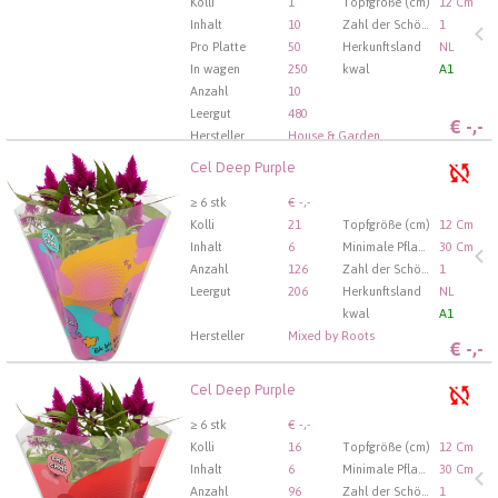
anmelden
Kolli
1
Topfgröße (cm)
12 Cm
Inhalt
10
Zahl der Schösslinge/Pflanzen pro Topf
1
Pro Platte
50
Herkunftsland
NL
In wagen
250
kwal
A1
Anzahl
10
Leergut
480
€
-,-
Hersteller
House & Garden
Cel Deep Purple
Cel Deep Purple
U moet ingelogd zijn om te kunnen kopen.
Hier bitte
≥ 6 stk
€ -,-
anmelden
Kolli
21
Topfgröße (cm)
12 Cm
Inhalt
6
Minimale Pflanzhöhe (cm)
30 Cm
Anzahl
126
Zahl der Schösslinge/Pflanzen pro Topf
1
Leergut
206
Herkunftsland
NL
kwal
A1
Hersteller
Mixed by Roots
€
-,-
Cel Deep Purple
Cel Deep Purple
U moet ingelogd zijn om te kunnen kopen.
Hier bitte
≥ 6 stk
€ -,-
anmelden
Kolli
16
Topfgröße (cm)
12 Cm
Inhalt
6
Minimale Pflanzhöhe (cm)
30 Cm
Anzahl
96
Zahl der Schösslinge/Pflanzen pro Topf
1