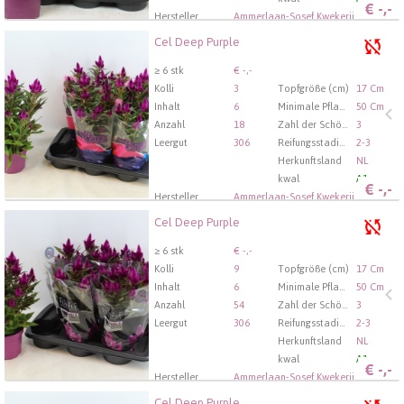
€
-,-
Hersteller
Ammerlaan-Sosef Kwekerij
Cel Deep Purple
Cel Deep Purple
U moet ingelogd zijn om te kunnen kopen.
Hier bitte
≥ 6 stk
€ -,-
anmelden
Kolli
3
Topfgröße (cm)
17 Cm
Inhalt
6
Minimale Pflanzhöhe (cm)
50 Cm
Anzahl
18
Zahl der Schösslinge/Pflanzen pro Topf
3
Leergut
306
Reifungsstadium
2-3
Herkunftsland
NL
kwal
A1
€
-,-
Hersteller
Ammerlaan-Sosef Kwekerij
Cel Deep Purple
Cel Deep Purple
U moet ingelogd zijn om te kunnen kopen.
Hier bitte
≥ 6 stk
€ -,-
anmelden
Kolli
9
Topfgröße (cm)
17 Cm
Inhalt
6
Minimale Pflanzhöhe (cm)
50 Cm
Anzahl
54
Zahl der Schösslinge/Pflanzen pro Topf
3
Leergut
306
Reifungsstadium
2-3
Herkunftsland
NL
kwal
A1
€
-,-
Hersteller
Ammerlaan-Sosef Kwekerij
Cel Deep Purple