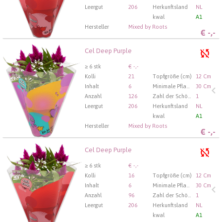
Leergut
206
Herkunftsland
NL
kwal
A1
Hersteller
Mixed by Roots
€
-,-
Cel Deep Purple
Cel Deep Purple
U moet ingelogd zijn om te kunnen kopen.
Hier bitte
≥ 6 stk
€ -,-
anmelden
Kolli
21
Topfgröße (cm)
12 Cm
Inhalt
6
Minimale Pflanzhöhe (cm)
30 Cm
Anzahl
126
Zahl der Schösslinge/Pflanzen pro Topf
1
Leergut
206
Herkunftsland
NL
kwal
A1
Hersteller
Mixed by Roots
€
-,-
Cel Deep Purple
Cel Deep Purple
U moet ingelogd zijn om te kunnen kopen.
Hier bitte
≥ 6 stk
€ -,-
anmelden
Kolli
16
Topfgröße (cm)
12 Cm
Inhalt
6
Minimale Pflanzhöhe (cm)
30 Cm
Anzahl
96
Zahl der Schösslinge/Pflanzen pro Topf
1
Leergut
206
Herkunftsland
NL
kwal
A1