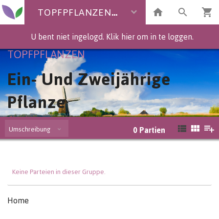
TOPFPFLANZEN
U bent niet ingelogd. Klik hier om in te loggen.
TOPFPFLANZEN
Ein- Und Zweijährige
Pflanze
Umschreibung
0
Partien
Keine Parteien in dieser Gruppe.
Home